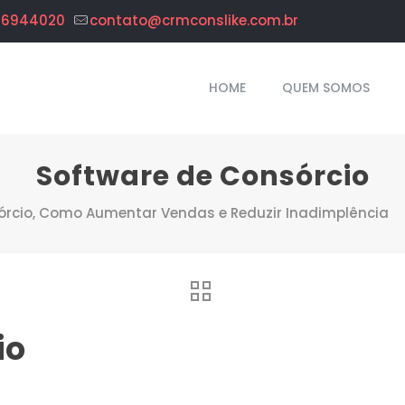
96944020
contato@crmconslike.com.br
HOME
QUEM SOMOS
Software de Consórcio
órcio, Como Aumentar Vendas e Reduzir Inadimplência
io