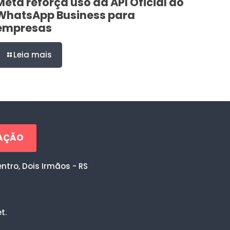
Meta reforça uso da API Oficial do
WhatsApp Business para
empresas
Leia mais
RAÇÃO
entro, Dois Irmãos - RS
t.