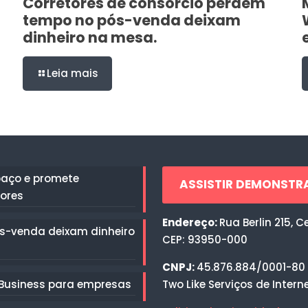
Corretores de consórcio perdem
tempo no pós-venda deixam
dinheiro na mesa.
Leia mais
paço e promete
ASSISTIR DEMONST
tores
Endereço:
Rua Berlin 215, C
s-venda deixam dinheiro
CEP: 93950-000
CNPJ:
45.876.884/0001-80
 Business para empresas
Two Like Serviços de Interne